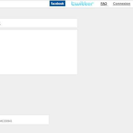
FAQ
Connexion
s
L #1330941