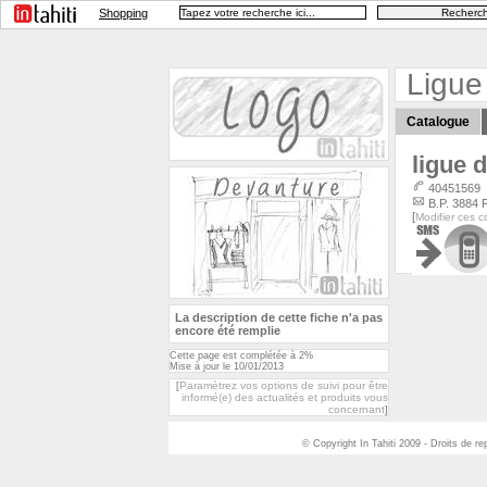
Shopping
Ligue
Catalogue
ligue
d
40451569
B.P. 3884 
[
Modifier ces 
La description de cette fiche n'a pas
encore été remplie
Cette page est complétée à 2%
Mise à jour le 10/01/2013
Paramètrez vos options de suivi pour être
[
informé(e) des actualités et produits vous
concernant
]
© Copyright In Tahiti 2009 - Droits de r