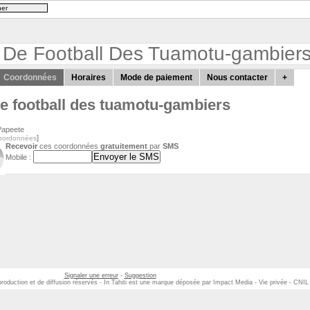
 De Football Des Tuamotu-gambier
Coordonnées
Horaires
Mode de paiement
Nous contacter
+
e football des tuamotu-gambiers
Papeete
]
coordonnées
Recevoir
ces coordonnées
gratuitement
par
SMS
Mobile :
Signaler une erreur
-
Suggestion
eproduction et de diffusion réservés - In Tahiti est une marque déposée par Impact Media - Vie privée - CNI